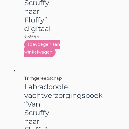
Scruffy
naar
Fluffy”
digitaal
€
39.94
Toevoegen aan
winkelwagen
Trimgereedschap
Labradoodle
vachtverzorgingsboek
“Van
Scruffy
naar