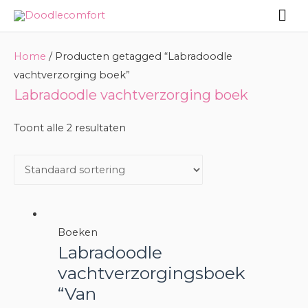
Doorgaan
Hoo
naar
inhoud
Home
/ Producten getagged “Labradoodle
vachtverzorging boek”
Labradoodle vachtverzorging boek
Toont alle 2 resultaten
Boeken
Labradoodle
vachtverzorgingsboek
“Van